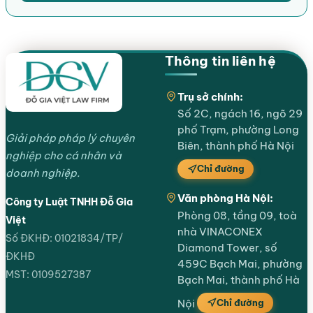
Thông tin liên hệ
Trụ sở chính:
Số 2C, ngách 16, ngõ 29
phố Trạm, phường Long
Giải pháp pháp lý chuyên
Biên, thành phố Hà Nội
nghiệp cho cá nhân và
Chỉ đường
doanh nghiệp.
Văn phòng Hà Nội:
Công ty Luật TNHH Đỗ Gia
Phòng 08, tầng 09, toà
Việt
nhà VINACONEX
Số ĐKHĐ: 01021834/TP/
Diamond Tower, số
ĐKHĐ
459C Bạch Mai, phường
MST: 0109527387
Bạch Mai, thành phố Hà
Chỉ đường
Nội