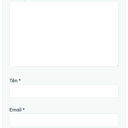
Tên
*
Email
*