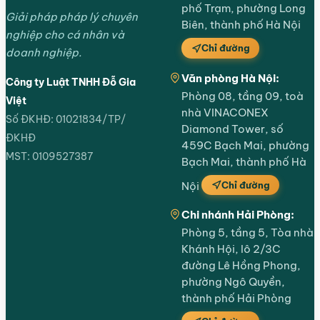
phố Trạm, phường Long
Giải pháp pháp lý chuyên
Biên, thành phố Hà Nội
nghiệp cho cá nhân và
Chỉ đường
doanh nghiệp.
Văn phòng Hà Nội:
Công ty Luật TNHH Đỗ Gia
Phòng 08, tầng 09, toà
Việt
nhà VINACONEX
Số ĐKHĐ: 01021834/TP/
Diamond Tower, số
ĐKHĐ
459C Bạch Mai, phường
MST: 0109527387
Bạch Mai, thành phố Hà
Chỉ đường
Nội
Chi nhánh Hải Phòng:
Phòng 5, tầng 5, Tòa nhà
Khánh Hội, lô 2/3C
đường Lê Hồng Phong,
phường Ngô Quyền,
thành phố Hải Phòng