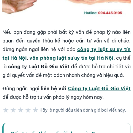
Nếu bạn đang gặp phải bất kỳ vấn đề pháp lý nào liên
quan đến quyền thừa kế hoặc cần tư vấn về di chúc,
đừng ngần ngại liên hệ với các
công ty luật sư uy tín
tại Hà Nội
,
văn phòng luật sư uy tín tại Hà Nội
, cụ thể
là
công ty Luật Đỗ Gia Việt
để được hỗ trợ chi tiết và
giải quyết vấn đề một cách nhanh chóng và hiệu quả.
Đừng ngần ngại
liên hệ với
Công ty Luật Đỗ Gia Việt
để được hỗ trợ tư vấn pháp lý ngay hôm nay!
★★★★★
Hãy là người đầu tiên đánh giá bài viết này.
★★★★★