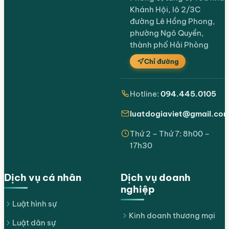
Khánh Hội, lô 2/3C
đường Lê Hồng Phong,
phường Ngô Quyền,
thành phố Hải Phòng
Chỉ đường
Hotline:
094.445.0105
luatdogiaviet@gmail.co
Thứ 2 – Thứ 7: 8h00 –
17h30
Dịch vụ cá nhân
Dịch vụ doanh
nghiệp
Luật hình sự
Kinh doanh thương mại
Luật dân sự