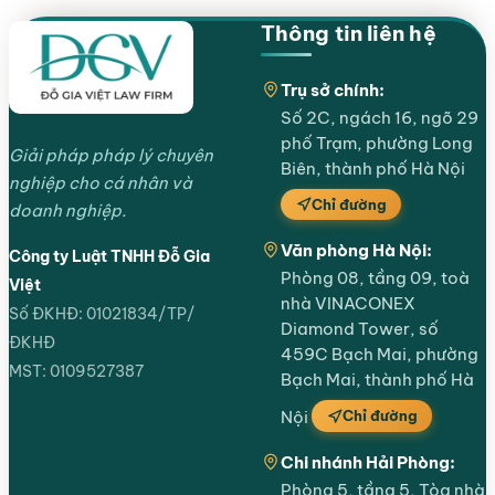
Thông tin liên hệ
Trụ sở chính:
Số 2C, ngách 16, ngõ 29
phố Trạm, phường Long
Giải pháp pháp lý chuyên
Biên, thành phố Hà Nội
nghiệp cho cá nhân và
Chỉ đường
doanh nghiệp.
Văn phòng Hà Nội:
Công ty Luật TNHH Đỗ Gia
Phòng 08, tầng 09, toà
Việt
nhà VINACONEX
Số ĐKHĐ: 01021834/TP/
Diamond Tower, số
ĐKHĐ
459C Bạch Mai, phường
MST: 0109527387
Bạch Mai, thành phố Hà
Chỉ đường
Nội
Chi nhánh Hải Phòng:
Phòng 5, tầng 5, Tòa nhà