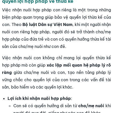
quyền lợi hợp pháp về thừa kế
Việc nhận nuôi hợp pháp con riêng là một trong những
biện pháp quan trọng giúp bảo vệ quyền lợi thừa kế của
con. Theo
Bộ luật Dân sự Việt Nam
, khi một người nhận
nuôi con riêng hợp pháp, người đó sẽ trở thành cha/mẹ
hợp pháp của đứa trẻ và con có quyền hưởng thừa kế tài
sản của cha/mẹ nuôi như con đẻ.
Việc nhận nuôi con không chỉ mang lại quyền thừa kế
hợp pháp mà còn giúp
xác lập mối quan hệ pháp lý rõ
ràng
giữa cha/mẹ nuôi và con, tạo nền tảng pháp lý
vững chắc cho quyền lợi của con trong các vấn đề tài
sản, bảo hiểm và các quyền lợi khác.
Lợi ích khi nhận nuôi hợp pháp
:
Con sẽ có quyền hưởng di sản từ
cha/mẹ nuôi
khi