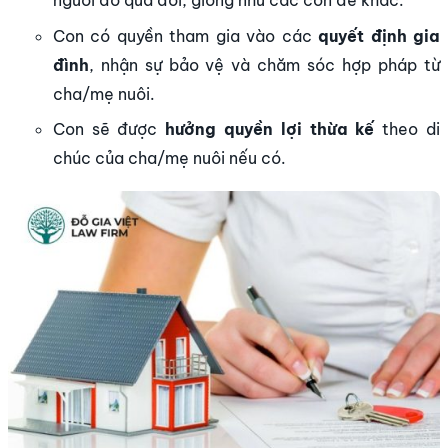
người đó qua đời, giống như các con đẻ khác.
Con có quyền tham gia vào các
quyết định gia
đình
, nhận sự bảo vệ và chăm sóc hợp pháp từ
cha/mẹ nuôi.
Con sẽ được
hưởng quyền lợi thừa kế
theo di
chúc của cha/mẹ nuôi nếu có.