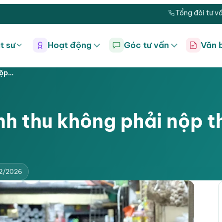
Tổng đài tư v
t sư
Hoạt động
Góc tư vấn
Văn 
nộp…
h thu không phải nộp t
02/2026