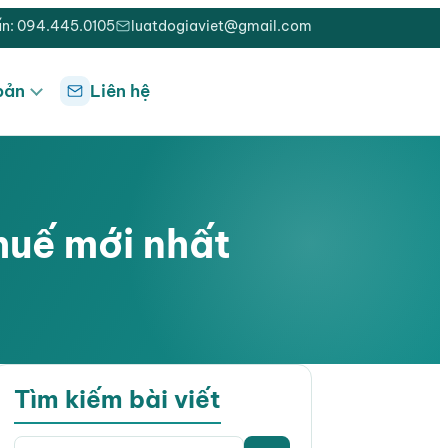
ấn: 094.445.0105
luatdogiaviet@gmail.com
bản
Liên hệ
huế mới nhất
Tìm kiếm bài viết