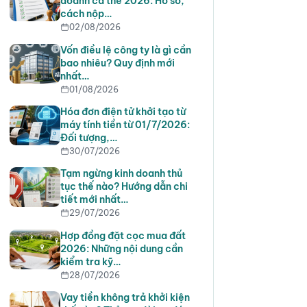
doanh cá thể 2026: Hồ sơ,
cách nộp…
02/08/2026
Vốn điều lệ công ty là gì cần
bao nhiêu? Quy định mới
nhất…
01/08/2026
Hóa đơn điện tử khởi tạo từ
máy tính tiền từ 01/7/2026:
Đối tượng,…
30/07/2026
Tạm ngừng kinh doanh thủ
tục thế nào? Hướng dẫn chi
tiết mới nhất…
29/07/2026
Hợp đồng đặt cọc mua đất
2026: Những nội dung cần
kiểm tra kỹ…
28/07/2026
Vay tiền không trả khởi kiện