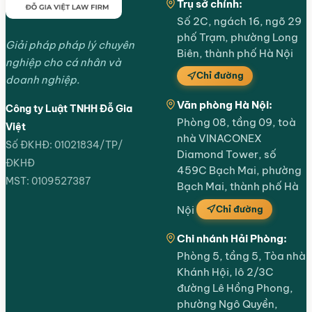
Trụ sở chính:
Số 2C, ngách 16, ngõ 29
phố Trạm, phường Long
Giải pháp pháp lý chuyên
Biên, thành phố Hà Nội
nghiệp cho cá nhân và
Chỉ đường
doanh nghiệp.
Văn phòng Hà Nội:
Công ty Luật TNHH Đỗ Gia
Phòng 08, tầng 09, toà
Việt
nhà VINACONEX
Số ĐKHĐ: 01021834/TP/
Diamond Tower, số
ĐKHĐ
459C Bạch Mai, phường
MST: 0109527387
Bạch Mai, thành phố Hà
Chỉ đường
Nội
Chi nhánh Hải Phòng:
Phòng 5, tầng 5, Tòa nhà
Khánh Hội, lô 2/3C
đường Lê Hồng Phong,
phường Ngô Quyền,